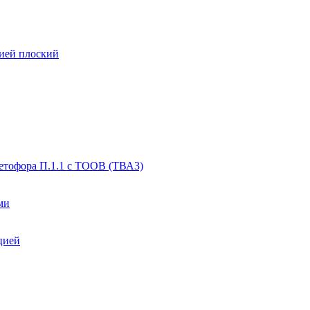
цией плоский
етофора П.1.1 с ТООВ (ТВА3)
ми
цией