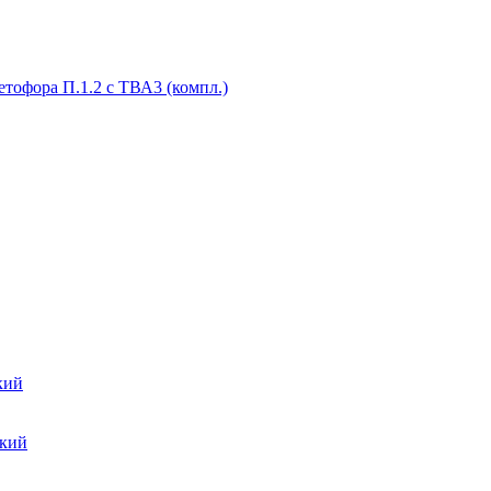
тофора П.1.2 с ТВА3 (компл.)
кий
ский