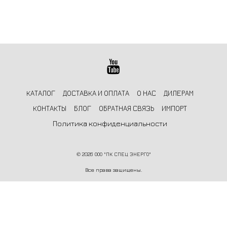
КАТАЛОГ
ДОСТАВКА И ОПЛАТА
О НАС
ДИЛЕРАМ
КОНТАКТЫ
БЛОГ
ОБРАТНАЯ СВЯЗЬ
ИМПОРТ
Политика конфиденциальности
©
2026 ООО "ПК СПЕЦ ЭНЕРГО"
Все права защищены.
Информация на сайте не является публичной офертой и носит
ознакомительный характер.