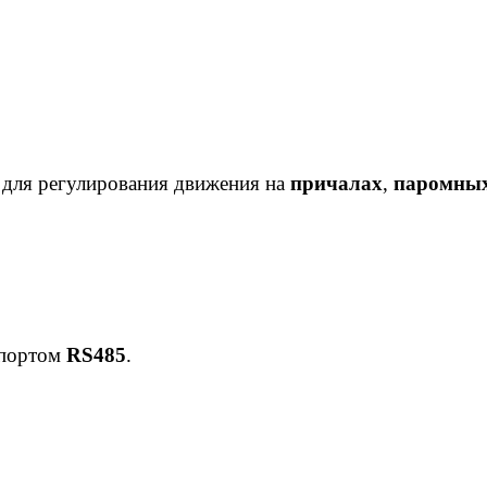
 для регулирования движения на
причалах
,
паромных
 портом
RS485
.