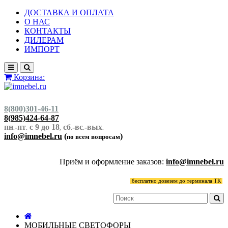
ДОСТАВКА И ОПЛАТА
О НАС
КОНТАКТЫ
ДИЛЕРАМ
ИМПОРТ
Корзина:
8(800)301-46-11
8(985)424-64-87
пн
-пт
с 9 до 18
сб
-вс
-вых
.
.
,
.
.
.
info@imnebel.ru
(
)
по всем вопросам
Приём и оформление заказов:
info@imnebel.ru
бесплатно довезем до терминала ТК
МОБИЛЬНЫЕ СВЕТОФОРЫ