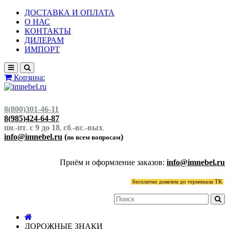
ДОСТАВКА И ОПЛАТА
О НАС
КОНТАКТЫ
ДИЛЕРАМ
ИМПОРТ
Корзина:
8(800)301-46-11
8(985)424-64-87
пн
-пт
с 9 до 18
сб
-вс
-вых
.
.
,
.
.
.
info@imnebel.ru
(
)
по всем вопросам
Приём и оформление заказов:
info@imnebel.ru
бесплатно довезем до терминала ТК
ДОРОЖНЫЕ ЗНАКИ