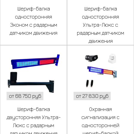
Шериф-балка
Шериф-балка
односторонняя
односторонняя
Эконом с радарным
Ультра-Люкс с
датчиком движения
радарным датчиком
движения
от 68 750 руб
от 27 830 руб
Шериф-балка
Охранная
двусторонняя Ультра-
сигнализация c
Люкс с радарным
односторонней
датчиком движения
шериф-балкой