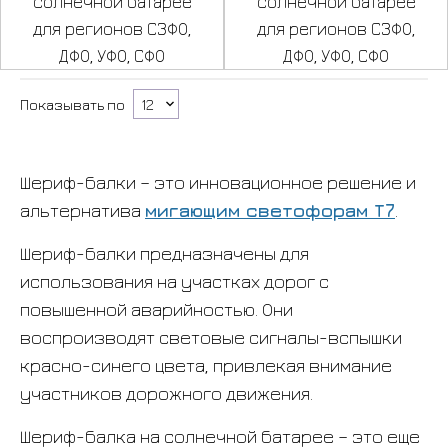
солнечной батарее
солнечной батарее
для регионов СЗФО,
для регионов СЗФО,
ДФО, УФО, СФО
ДФО, УФО, СФО
Показывать по
Шериф-балки – это инновационное решение и
альтернатива
мигающим светофорам Т7
.
Шериф-балки предназначены для
использования на участках дорог с
повышенной аварийностью. Они
воспроизводят световые сигналы-вспышки
красно-синего цвета, привлекая внимание
участников дорожного движения.
Шериф-балка на солнечной батарее – это еще