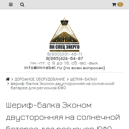
0
8(800)301-46-11
8(985)424-64-87
пн
-пт
с 9 до 18
сб
-вс
-вых
.
.
,
.
.
.
info@imnebel.ru
(
)
по всем вопросам
ДОРОЖНОЕ ОБОРУДОВАНИЕ
ШЕРИФ-БАЛКИ
Шериф-балка Эконом двусторонняя на солнечной
батарее для регионов ЮФО
Шериф-балка Эконом
двусторонняя на солнечной
батарее для регионов ЮФО