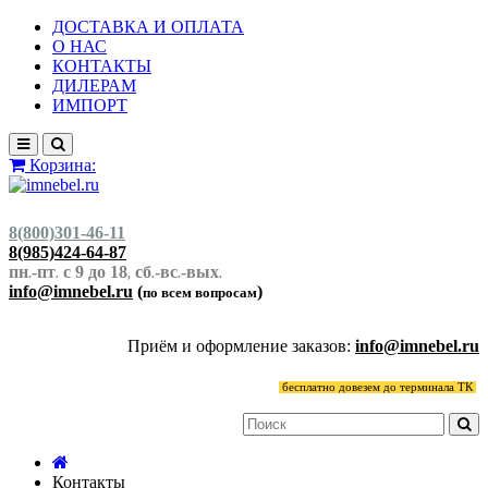
ДОСТАВКА И ОПЛАТА
О НАС
КОНТАКТЫ
ДИЛЕРАМ
ИМПОРТ
Корзина:
8(800)301-46-11
8(985)424-64-87
пн
-пт
с 9 до 18
сб
-вс
-вых
.
.
,
.
.
.
info@imnebel.ru
(
)
по всем вопросам
Приём и оформление заказов:
info@imnebel.ru
бесплатно довезем до терминала ТК
Контакты