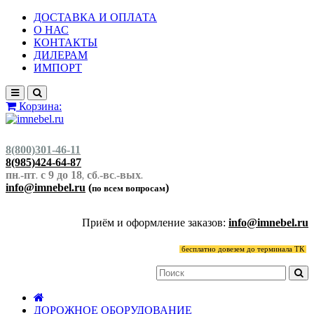
ДОСТАВКА И ОПЛАТА
О НАС
КОНТАКТЫ
ДИЛЕРАМ
ИМПОРТ
Корзина:
8(800)301-46-11
8(985)424-64-87
пн
-пт
с 9 до 18
сб
-вс
-вых
.
.
,
.
.
.
info@imnebel.ru
(
)
по всем вопросам
Приём и оформление заказов:
info@imnebel.ru
бесплатно довезем до терминала ТК
ДОРОЖНОЕ ОБОРУДОВАНИЕ