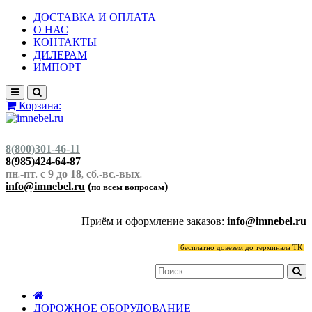
ДОСТАВКА И ОПЛАТА
О НАС
КОНТАКТЫ
ДИЛЕРАМ
ИМПОРТ
Корзина:
8(800)301-46-11
8(985)424-64-87
пн
-пт
с 9 до 18
сб
-вс
-вых
.
.
,
.
.
.
info@imnebel.ru
(
)
по всем вопросам
Приём и оформление заказов:
info@imnebel.ru
бесплатно довезем до терминала ТК
ДОРОЖНОЕ ОБОРУДОВАНИЕ