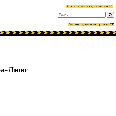
бесплатно довезем до терминала ТК
бесплатно довезем до терминала ТК
ра-Люкс