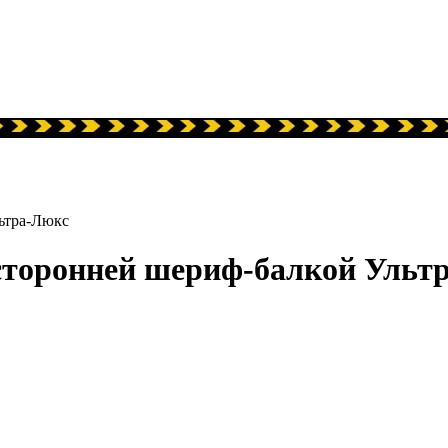
ьтра-Люкс
усторонней шериф-балкой Ульт