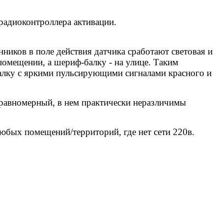
радиоконтроллера активации.
ников в поле действия датчика сработают световая и
помещении, а шериф-балку - на улице. Таким
галку с яркими пульсирующими сигналами красного и
 равномерный, в нем практически неразличимы
юбых помещений/территорий, где нет сети 220в.