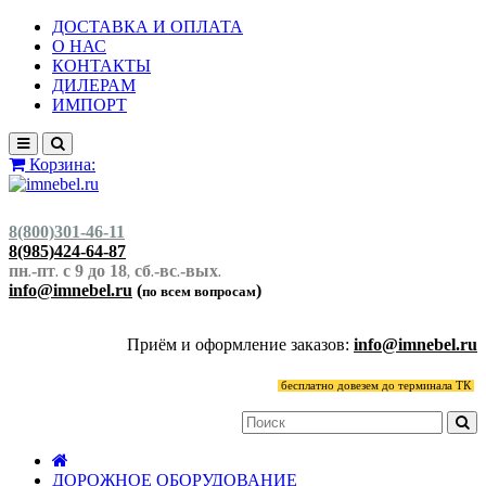
ДОСТАВКА И ОПЛАТА
О НАС
КОНТАКТЫ
ДИЛЕРАМ
ИМПОРТ
Корзина:
8(800)301-46-11
8(985)424-64-87
пн
-пт
с 9 до 18
сб
-вс
-вых
.
.
,
.
.
.
info@imnebel.ru
(
)
по всем вопросам
Приём и оформление заказов:
info@imnebel.ru
бесплатно довезем до терминала ТК
ДОРОЖНОЕ ОБОРУДОВАНИЕ