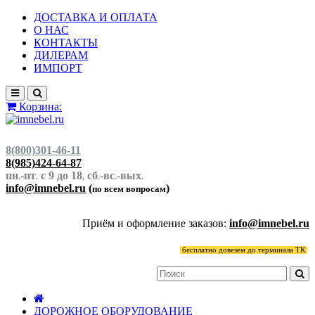
ДОСТАВКА И ОПЛАТА
О НАС
КОНТАКТЫ
ДИЛЕРАМ
ИМПОРТ
Корзина:
8(800)301-46-11
8(985)424-64-87
пн
-пт
с 9 до 18
сб
-вс
-вых
.
.
,
.
.
.
info@imnebel.ru
(
)
по всем вопросам
Приём и оформление заказов:
info@imnebel.ru
бесплатно довезем до терминала ТК
ДОРОЖНОЕ ОБОРУДОВАНИЕ