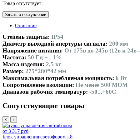
Товар отсутствует
Узнать о поступлении
Описание
Степень защиты:
IP54
Диаметр выходной апертуры сигнала:
200 мм
Напряжение питания:
От 175в до 245в (12в и 24в 
Частота:
50 Гц + - 1%
Масса изделия:
2,5 кг
Размер:
275*280*42 мм
Максимальная потребляемая мощность:
6 Вт
Сопротивление изоляции:
Не менее 500 МОМ
Диапазон рабочих температур:
-50...+60С
Сопутствующие товары
от 3 317 руб
Блок управления светофором т.8