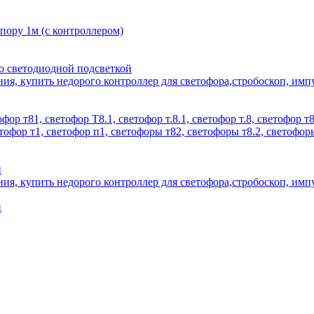
пору 1м (с контроллером)
о светодиодной подсветкой
й
й