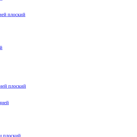
ией плоский
ий
цией плоский
цией
и плоский