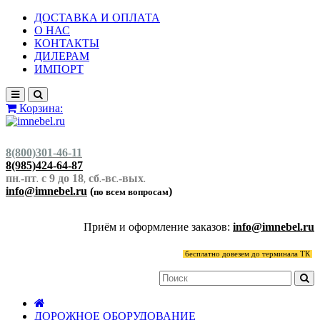
ДОСТАВКА И ОПЛАТА
О НАС
КОНТАКТЫ
ДИЛЕРАМ
ИМПОРТ
Корзина:
8(800)301-46-11
8(985)424-64-87
пн
-пт
с 9 до 18
сб
-вс
-вых
.
.
,
.
.
.
info@imnebel.ru
(
)
по всем вопросам
Приём и оформление заказов:
info@imnebel.ru
бесплатно довезем до терминала ТК
ДОРОЖНОЕ ОБОРУДОВАНИЕ