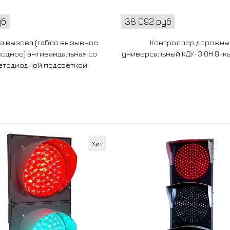
уб
38 092 руб
а вызова (табло вызывное
Контроллер дорожны
одное) антивандальная со
универсальный КДУ-3.0Н 8-к
етодиодной подсветкой
Хит