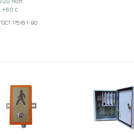
500 МОМ
..+60 С
ОСТ 17516.1-90