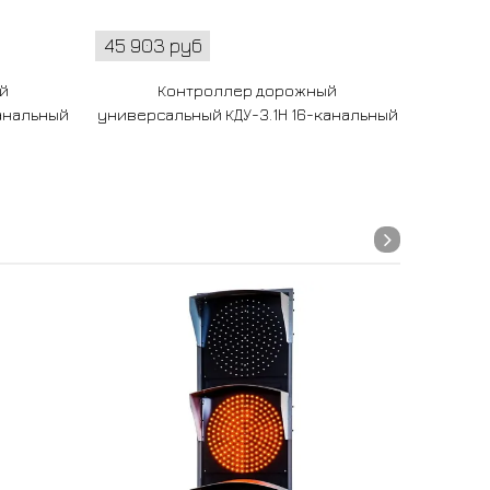
45 903 руб
56 699
й
Контроллер дорожный
анальный
универсальный КДУ-3.1Н 16-канальный
универс