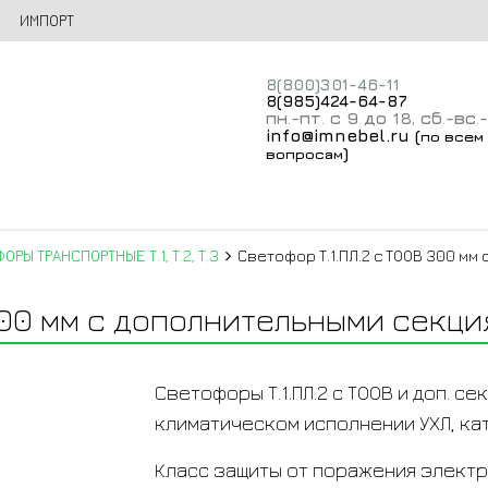
ИМПОРТ
8(800)301-46-11
8(985)424-64-87
пн
-пт
с 9 до 18
сб
-вс
.
.
,
.
.
info@imnebel.ru
(
по всем
)
вопросам
ОРЫ ТРАНСПОРТНЫЕ Т.1, Т.2, Т.3
Светофор Т.1.ПЛ.2 с ТООВ 300 м
 300 мм с дополнительными секц
Светофоры Т.1.ПЛ.2 с ТООВ и доп. с
климатическом исполнении УХЛ, кат
Класс защиты от поражения электри