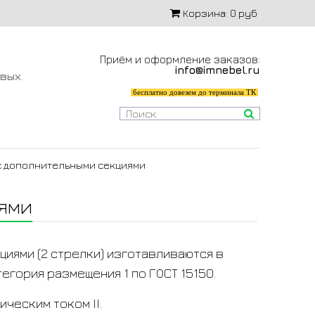
Корзина:
0 руб
Приём и оформление заказов:
info@imnebel.ru
-вых
.
бесплатно довезем до терминала ТК
м с дополнительными секциями
иями
екциями (2 стрелки) изготавливаются в
егория размещения 1 по ГОСТ 15150.
ческим током II.