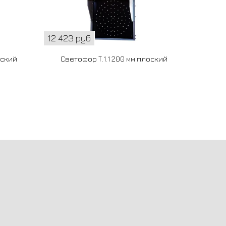
12 423 руб
17 131 
оский
Светофор Т.1.1 200 мм плоский
Све
допол