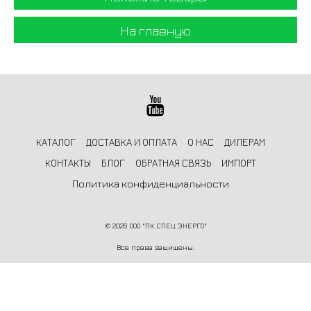
На главную
КАТАЛОГ
ДОСТАВКА И ОПЛАТА
О НАС
ДИЛЕРАМ
КОНТАКТЫ
БЛОГ
ОБРАТНАЯ СВЯЗЬ
ИМПОРТ
Политика конфиденциальности
©
2026 ООО "ПК СПЕЦ ЭНЕРГО"
Все права защищены.
Информация на сайте не является публичной офертой и носит
ознакомительный характер.