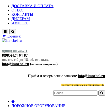
ДОСТАВКА И ОПЛАТА
О НАС
КОНТАКТЫ
ДИЛЕРАМ
ИМПОРТ
Корзина:
8(800)301-46-11
8(985)424-64-87
пн
-пт
с 9 до 18
сб
-вс
-вых
.
.
,
.
.
.
info@imnebel.ru
(
)
по всем вопросам
Приём и оформление заказов:
info@imnebel.ru
бесплатно довезем до терминала ТК
ДОРОЖНОЕ ОБОРУДОВАНИЕ