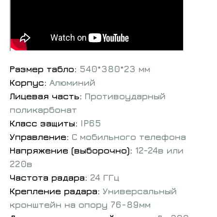
Размер табло:
540*380*23 мм
Корпус:
Алюминий
Лицевая часть:
Противоударный
поликарбонат
Класс защиты:
IP65
Управление:
С мобильного телефона
Напряжение (выборочно):
12-24в или
220в
Частота радара:
24 ГГц
Крепление радара:
Универсальный
кронштейн на опору 76-89мм