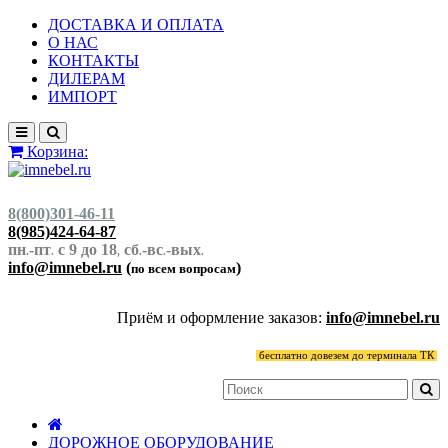
ДОСТАВКА И ОПЛАТА
О НАС
КОНТАКТЫ
ДИЛЕРАМ
ИМПОРТ
Корзина:
8(800)301-46-11
8(985)424-64-87
пн
-пт
с 9 до 18
сб
-вс
-вых
.
.
,
.
.
.
info@imnebel.ru
(
)
по всем вопросам
Приём и оформление заказов:
info@imnebel.ru
бесплатно довезем до терминала ТК
ДОРОЖНОЕ ОБОРУДОВАНИЕ