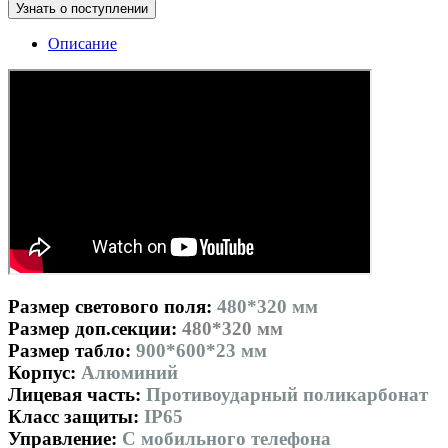
Узнать о поступлении
Описание
Размер светового поля:
480*320 мм
Размер доп.секции:
480*320 мм
Размер табло:
900*600*23 мм
Корпус:
Aлюминий
Лицевая часть:
Противоударный поликарбонат
Класс защиты:
IP65
Управление:
С мобильного телефона