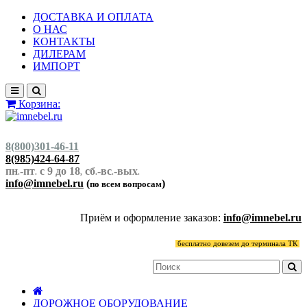
ДОСТАВКА И ОПЛАТА
О НАС
КОНТАКТЫ
ДИЛЕРАМ
ИМПОРТ
Корзина:
8(800)301-46-11
8(985)424-64-87
пн
-пт
с 9 до 18
сб
-вс
-вых
.
.
,
.
.
.
info@imnebel.ru
(
)
по всем вопросам
Приём и оформление заказов:
info@imnebel.ru
бесплатно довезем до терминала ТК
ДОРОЖНОЕ ОБОРУДОВАНИЕ