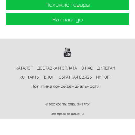
Похожие товары
На главную
КАТАЛОГ
ДОСТАВКА И ОПЛАТА
О НАС
ДИЛЕРАМ
КОНТАКТЫ
БЛОГ
ОБРАТНАЯ СВЯЗЬ
ИМПОРТ
Политика конфиденциальности
©
2026 ООО "ПК СПЕЦ ЭНЕРГО"
Все права защищены.
Информация на сайте не является публичной офертой и носит
ознакомительный характер.