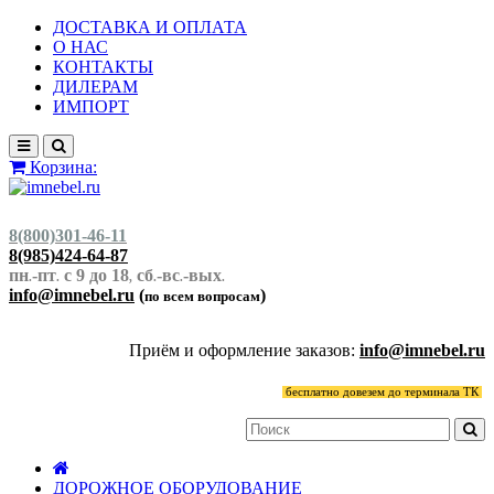
ДОСТАВКА И ОПЛАТА
О НАС
КОНТАКТЫ
ДИЛЕРАМ
ИМПОРТ
Корзина:
8(800)301-46-11
8(985)424-64-87
пн
-пт
с 9 до 18
сб
-вс
-вых
.
.
,
.
.
.
info@imnebel.ru
(
)
по всем вопросам
Приём и оформление заказов:
info@imnebel.ru
бесплатно довезем до терминала ТК
ДОРОЖНОЕ ОБОРУДОВАНИЕ