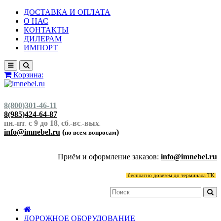
ДОСТАВКА И ОПЛАТА
О НАС
КОНТАКТЫ
ДИЛЕРАМ
ИМПОРТ
Корзина:
8(800)301-46-11
8(985)424-64-87
пн
-пт
с 9 до 18
сб
-вс
-вых
.
.
,
.
.
.
info@imnebel.ru
(
)
по всем вопросам
Приём и оформление заказов:
info@imnebel.ru
бесплатно довезем до терминала ТК
ДОРОЖНОЕ ОБОРУДОВАНИЕ