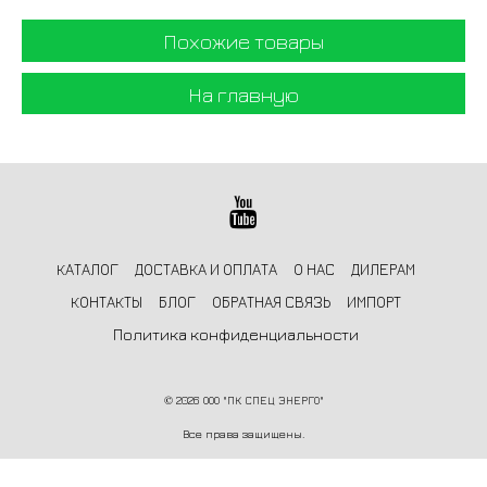
Похожие товары
На главную
КАТАЛОГ
ДОСТАВКА И ОПЛАТА
О НАС
ДИЛЕРАМ
КОНТАКТЫ
БЛОГ
ОБРАТНАЯ СВЯЗЬ
ИМПОРТ
Политика конфиденциальности
©
2026 ООО "ПК СПЕЦ ЭНЕРГО"
Все права защищены.
Информация на сайте не является публичной офертой и носит
ознакомительный характер.