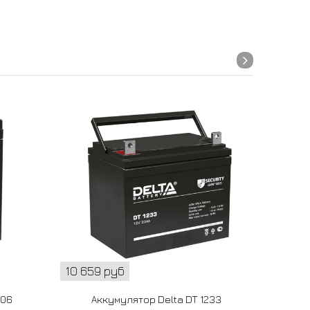
10 659 руб
1 886 
606
Аккумулятор Delta DT 1233
А