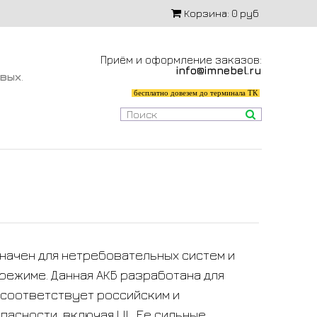
Корзина:
0 руб
Приём и оформление заказов:
info@imnebel.ru
-вых
.
бесплатно довезем до терминала ТК
значен для нетребовательных систем и
режиме. Данная АКБ разработана для
 соответствует российским и
асности, включая UL. Ее сильные