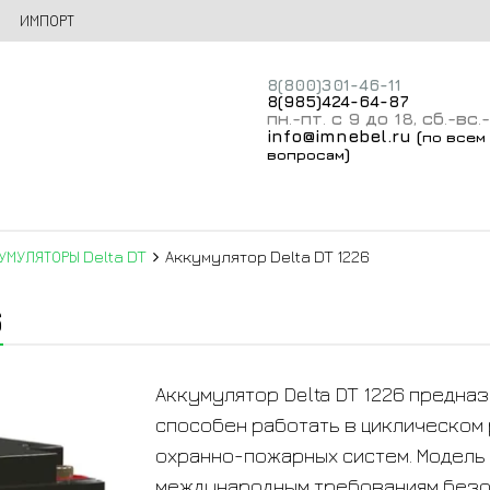
ИМПОРТ
8(800)301-46-11
8(985)424-64-87
пн
-пт
с 9 до 18
сб
-вс
.
.
,
.
.
info@imnebel.ru
(
по всем
)
вопросам
УМУЛЯТОРЫ Delta DT
Аккумулятор Delta DT 1226
6
Аккумулятор Delta DT 1226 предна
способен работать в циклическом 
охранно-пожарных систем. Модель
международным требованиям безоп