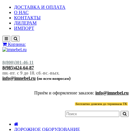
ДОСТАВКА И ОПЛАТА
О НАС
КОНТАКТЫ
ДИЛЕРАМ
ИМПОРТ
Корзина:
8(800)301-46-11
8(985)424-64-87
пн
-пт
с 9 до 18
сб
-вс
-вых
.
.
,
.
.
.
info@imnebel.ru
(
)
по всем вопросам
Приём и оформление заказов:
info@imnebel.ru
бесплатно довезем до терминала ТК
ДОРОЖНОЕ ОБОРУДОВАНИЕ