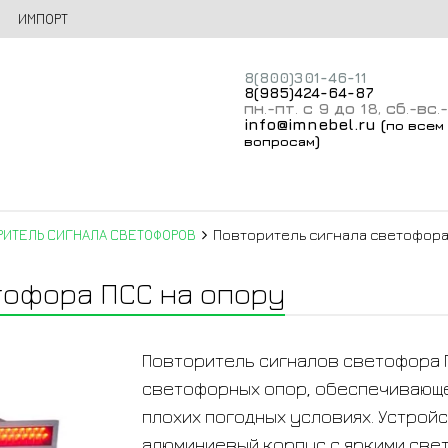
ИМПОРТ
8(800)301-46-11
8(985)424-64-87
пн
-пт
с 9 до 18
сб
-вс
.
.
,
.
.
info@imnebel.ru
(
по всем
)
вопросам
РИТЕЛЬ СИГНАЛА СВЕТОФОРОВ
Повторитель сигнала светофора
тофора ПСС на опору
Повторитель сигналов светофора 
светофорных опор, обеспечивающе
плохих погодных условиях. Устрой
алюминиевый корпус с яркими све