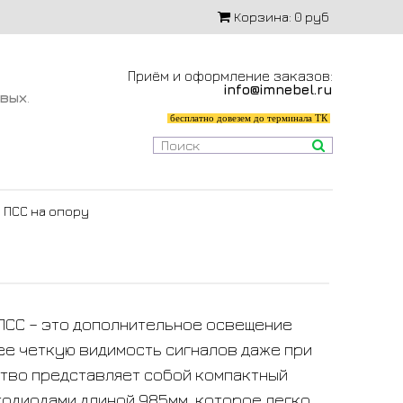
Корзина:
0 руб
Приём и оформление заказов:
info@imnebel.ru
-вых
.
бесплатно довезем до терминала ТК
 ПСС на опору
ПСС – это дополнительное освещение
е четкую видимость сигналов даже при
ство представляет собой компактный
тодиодами длиной 985мм, которое легко