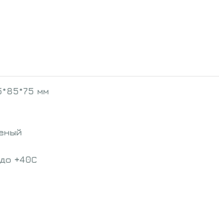
*85*75 мм
еный
до +40С