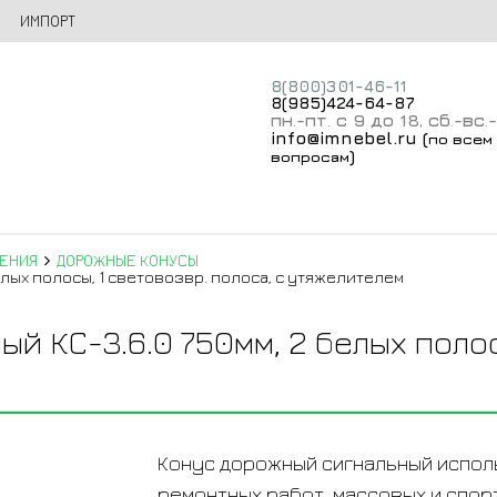
ИМПОРТ
8(800)301-46-11
8(985)424-64-87
пн
-пт
с 9 до 18
сб
-вс
.
.
,
.
.
info@imnebel.ru
(
по всем
)
вопросам
ДЕНИЯ
ДОРОЖНЫЕ КОНУСЫ
лых полосы, 1 световозвр. полоса, с утяжелителем
й КС-3.6.0 750мм, 2 белых полос
Конус дорожный сигнальный испол
ремонтных работ, массовых и спор