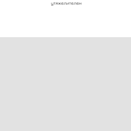
утяжелителем
п