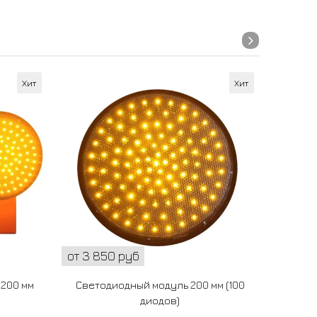
Хит
Хит
от 3 850 руб
от 25 
200 мм
Светодиодный модуль 200 мм (100
Гирлян
диодов)
12.1,