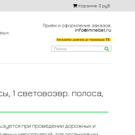
Корзина:
0 руб
Приём и оформление заказов:
info@imnebel.ru
-вых
.
бесплатно довезем до терминала ТК
ы, 1 световозвр. полоса,
ьзуется при проведении дорожных и
тивных мероприятий, для организации