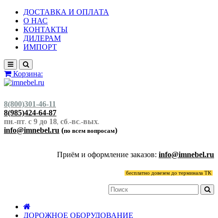
ДОСТАВКА И ОПЛАТА
О НАС
КОНТАКТЫ
ДИЛЕРАМ
ИМПОРТ
Корзина:
8(800)301-46-11
8(985)424-64-87
пн
-пт
с 9 до 18
сб
-вс
-вых
.
.
,
.
.
.
info@imnebel.ru
(
)
по всем вопросам
Приём и оформление заказов:
info@imnebel.ru
бесплатно довезем до терминала ТК
ДОРОЖНОЕ ОБОРУДОВАНИЕ