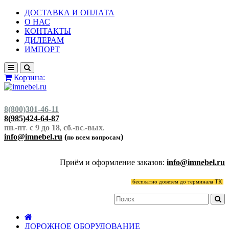
ДОСТАВКА И ОПЛАТА
О НАС
КОНТАКТЫ
ДИЛЕРАМ
ИМПОРТ
Корзина:
8(800)301-46-11
8(985)424-64-87
пн
-пт
с 9 до 18
сб
-вс
-вых
.
.
,
.
.
.
info@imnebel.ru
(
)
по всем вопросам
Приём и оформление заказов:
info@imnebel.ru
бесплатно довезем до терминала ТК
ДОРОЖНОЕ ОБОРУДОВАНИЕ