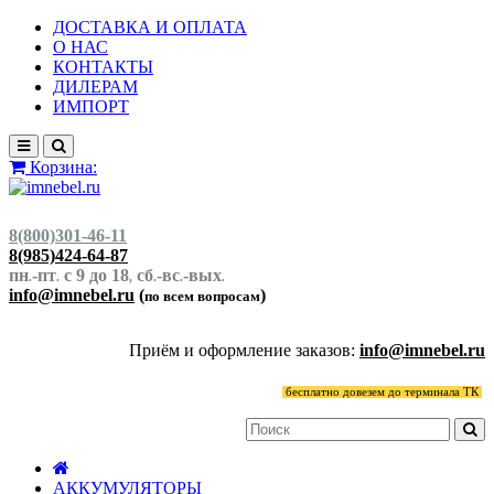
ДОСТАВКА И ОПЛАТА
О НАС
КОНТАКТЫ
ДИЛЕРАМ
ИМПОРТ
Корзина:
8(800)301-46-11
8(985)424-64-87
пн
-пт
с 9 до 18
сб
-вс
-вых
.
.
,
.
.
.
info@imnebel.ru
(
)
по всем вопросам
Приём и оформление заказов:
info@imnebel.ru
бесплатно довезем до терминала ТК
АККУМУЛЯТОРЫ