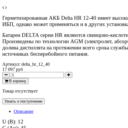
Герметизированная АКБ Delta HR 12-40 имеет высоки
ИБП, однако может применяться и в других установк
Батареи DELTA серии HR являются свинцово-кислот
Произведены по технологии AGM (электролит, абсорб
долива дистиллята на протяжении всего срока службы
источниках бесперебойного питания.
Артикул:
delta_hr_12_40
17 097 руб
В корзину
Товар отсутствует
Узнать о поступлении
Описание
U (В): 12
C (Ач): 45