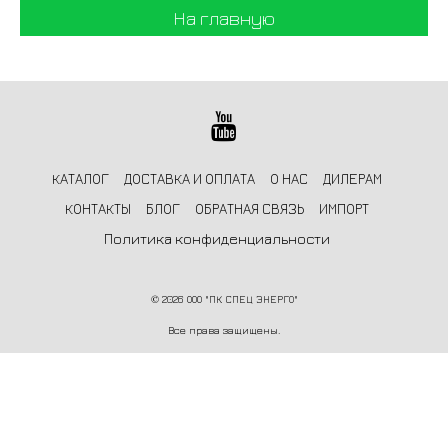
На главную
КАТАЛОГ
ДОСТАВКА И ОПЛАТА
О НАС
ДИЛЕРАМ
КОНТАКТЫ
БЛОГ
ОБРАТНАЯ СВЯЗЬ
ИМПОРТ
Политика конфиденциальности
©
2026 ООО "ПК СПЕЦ ЭНЕРГО"
Все права защищены.
Информация на сайте не является публичной офертой и носит
ознакомительный характер.