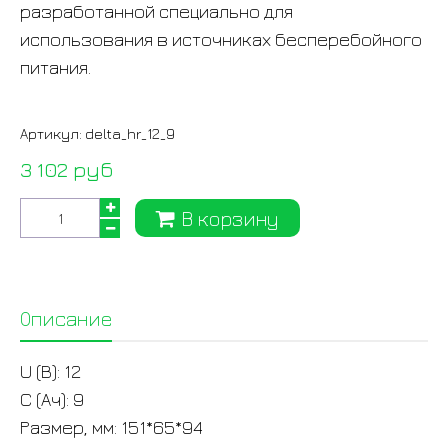
разработанной специально для
использования в источниках бесперебойного
питания.
Артикул:
delta_hr_12_9
3 102 руб
В корзину
Описание
U (В): 12
C (Ач): 9
Размер, мм: 151*65*94