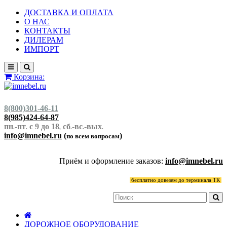
ДОСТАВКА И ОПЛАТА
О НАС
КОНТАКТЫ
ДИЛЕРАМ
ИМПОРТ
Корзина:
8(800)301-46-11
8(985)424-64-87
пн
-пт
с 9 до 18
сб
-вс
-вых
.
.
,
.
.
.
info@imnebel.ru
(
)
по всем вопросам
Приём и оформление заказов:
info@imnebel.ru
бесплатно довезем до терминала ТК
ДОРОЖНОЕ ОБОРУДОВАНИЕ