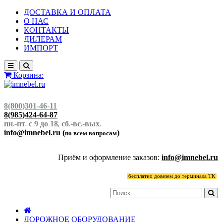
ДОСТАВКА И ОПЛАТА
О НАС
КОНТАКТЫ
ДИЛЕРАМ
ИМПОРТ
Корзина:
8(800)301-46-11
8(985)424-64-87
пн
-пт
с 9 до 18
сб
-вс
-вых
.
.
,
.
.
.
info@imnebel.ru
(
)
по всем вопросам
Приём и оформление заказов:
info@imnebel.ru
бесплатно довезем до терминала ТК
ДОРОЖНОЕ ОБОРУДОВАНИЕ