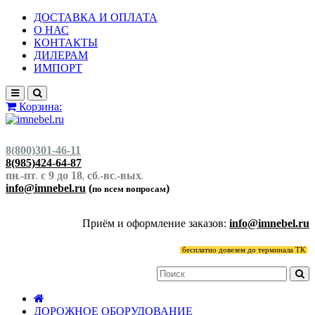
ДОСТАВКА И ОПЛАТА
О НАС
КОНТАКТЫ
ДИЛЕРАМ
ИМПОРТ
Корзина:
8(800)301-46-11
8(985)424-64-87
пн
-пт
с 9 до 18
сб
-вс
-вых
.
.
,
.
.
.
info@imnebel.ru
(
)
по всем вопросам
Приём и оформление заказов:
info@imnebel.ru
бесплатно довезем до терминала ТК
ДОРОЖНОЕ ОБОРУДОВАНИЕ