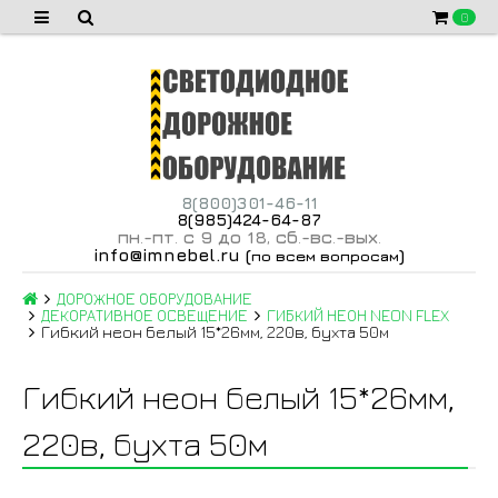
0
8(800)301-46-11
8(985)424-64-87
пн
-пт
с 9 до 18
сб
-вс
-вых
.
.
,
.
.
.
info@imnebel.ru
(
)
по всем вопросам
ДОРОЖНОЕ ОБОРУДОВАНИЕ
ДЕКОРАТИВНОЕ ОСВЕЩЕНИЕ
ГИБКИЙ НЕОН NEON FLEX
Гибкий неон белый 15*26мм, 220в, бухта 50м
Гибкий неон белый 15*26мм,
220в, бухта 50м