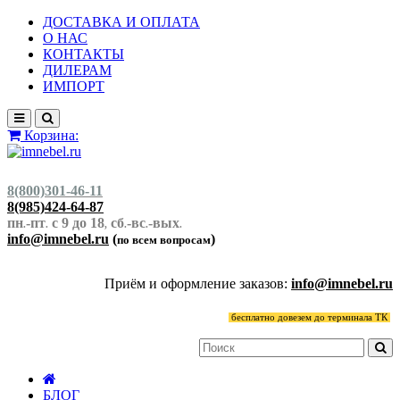
ДОСТАВКА И ОПЛАТА
О НАС
КОНТАКТЫ
ДИЛЕРАМ
ИМПОРТ
Корзина:
8(800)301-46-11
8(985)424-64-87
пн
-пт
с 9 до 18
сб
-вс
-вых
.
.
,
.
.
.
info@imnebel.ru
(
)
по всем вопросам
Приём и оформление заказов:
info@imnebel.ru
бесплатно довезем до терминала ТК
БЛОГ