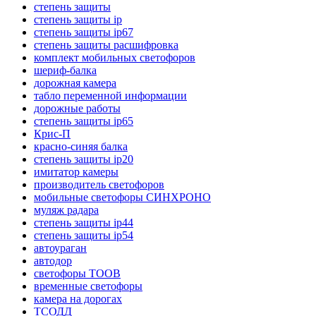
степень защиты
степень защиты ip
степень защиты ip67
степень защиты расшифровка
комплект мобильных светофоров
шериф-балка
дорожная камера
табло переменной информации
дорожные работы
степень защиты ip65
Крис-П
красно-синяя балка
степень защиты ip20
имитатор камеры
производитель светофоров
мобильные светофоры СИНХРОНО
муляж радара
степень защиты ip44
степень защиты ip54
автоураган
автодор
светофоры ТООВ
временные светофоры
камера на дорогах
ТСОДД