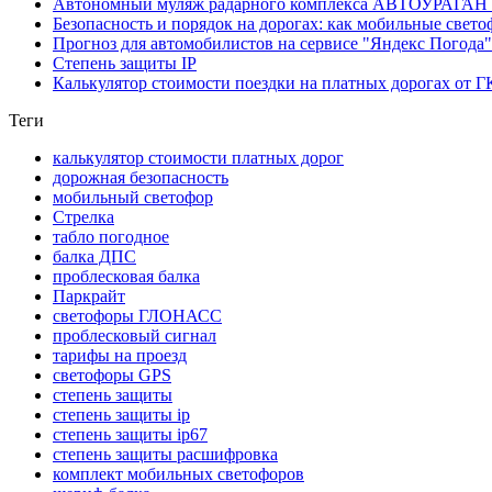
Автономный муляж радарного комплекса АВТОУРАГАН на 
Безопасность и порядок на дорогах: как мобильные с
Прогноз для автомобилистов на сервисе "Яндекс Погода"
Степень защиты IP
Калькулятор стоимости поездки на платных дорогах от Г
Теги
калькулятор стоимости платных дорог
дорожная безопасность
мобильный светофор
Стрелка
табло погодное
балка ДПС
проблесковая балка
Паркрайт
светофоры ГЛОНАСС
проблесковый сигнал
тарифы на проезд
светофоры GPS
степень защиты
степень защиты ip
степень защиты ip67
степень защиты расшифровка
комплект мобильных светофоров