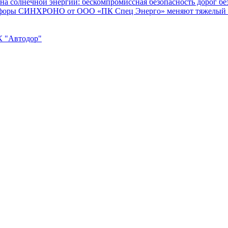
солнечной энергии: бескомпромиссная безопасность дорог без
ветофоры СИНХРОНО от ООО «ПК Спец Энерго» меняют тяжелый 
К "Автодор"