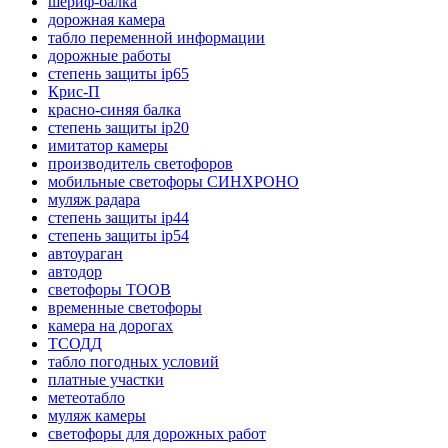
шериф-балка
дорожная камера
табло переменной информации
дорожные работы
степень защиты ip65
Крис-П
красно-синяя балка
степень защиты ip20
имитатор камеры
производитель светофоров
мобильные светофоры СИНХРОНО
муляж радара
степень защиты ip44
степень защиты ip54
автоураган
автодор
светофоры ТООВ
временные светофоры
камера на дорогах
ТСОДД
табло погодных условий
платные участки
метеотабло
муляж камеры
светофоры для дорожных работ