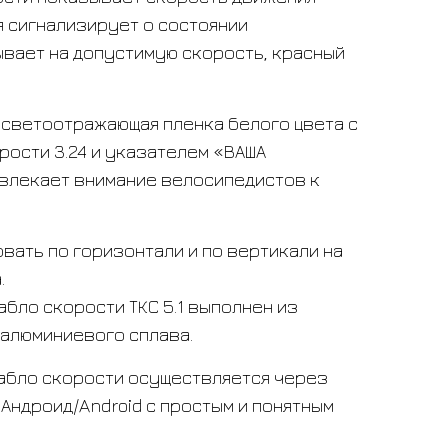
я сигнализирует о состоянии
ывает на допустимую скорость, красный
 светоотражающая пленка белого цвета с
ости 3.24 и указателем «ВАША
ивлекает внимание велосипедистов к
ать по горизонтали и по вертикали на
а.
абло скорости ТКС 5.1 выполнен из
 алюминиевого сплава.
абло скорости осуществляется через
Андроид/Android с простым и понятным