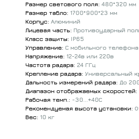
Размер светового поля:
480*320 мм
Размер табло:
1700*900*23 мм
Корпус:
Алюминий
Лицевая часть:
Противоударный пол
Класс защиты:
IP65
Управление:
С мобильного телефона
Напряжение:
12-24в или 220в
Частота радара:
24 ГГц
Крепление радара:
Универсальный к
Дальность измерений радара:
До 20
Диапазон отображаемых скоростей:
Рабочая темп.:
-30...+40С
Рекомендуемая высота установки:
О
Вес:
10 кг