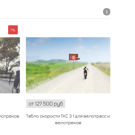
7%
от 127 500 руб
от 130
елотреков
Табло скорости ТКС 3.1 для велотрасс и
Табло
велотреков
в