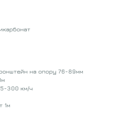
икарбонат
ронштейн на опору 76-89мм
0м
5-300 км/ч
т 1м