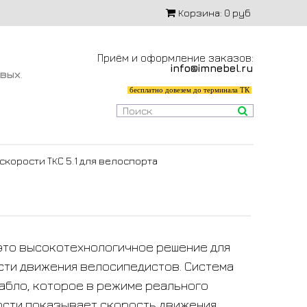
Корзина:
0 руб
Приём и оформление заказов:
info@imnebel.ru
-вых
.
бесплатно довезем до терминала ТК
скорости ТКС 5.1 для велоспорта
– это высокотехнологичное решение для
сти движения велосипедистов. Система
абло, которое в режиме реального
ости показывает скорость движения