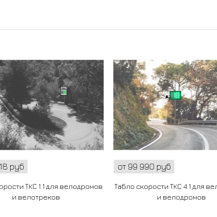
218 руб
от 99 990 руб
орости ТКС 1.1 для велодромов
Табло скорости ТКС 4.1 для в
и велотреков
и велодромов