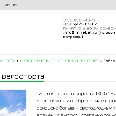
ИМПОРТ
8(800)301-46-11
8(985)424-64-87
пн
-пт
с 9 до 18
сб
-вс
.
.
,
.
.
info@imnebel.ru
(
по всем
)
вопросам
СКОРОСТИ
ТАБЛО СКОРОСТИ ДЛЯ ВЕЛОСИПЕДНОГО СПОРТА
Табло 
я велоспорта
Табло контроля скорости ТКС 5.1 
мониторинга и отображения скоро
оснащена большим светодиодным т
времени с высокой степенью точн