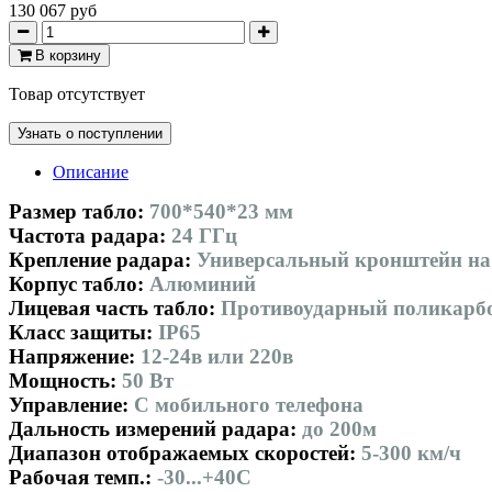
130 067 руб
В корзину
Товар отсутствует
Узнать о поступлении
Описание
Размер табло:
700*540*23 мм
Частота радара:
24 ГГц
Крепление радара:
Универсальный кронштейн на
Корпус табло:
Алюминий
Лицевая часть табло:
Противоударный поликарб
Класс защиты:
IP65
Напряжение:
12-24в или 220в
Мощность:
50 Вт
Управление:
С мобильного телефона
Дальность измерений радара:
до 200м
Диапазон отображаемых скоростей:
5-300 км/ч
Рабочая темп.:
-30...+40С