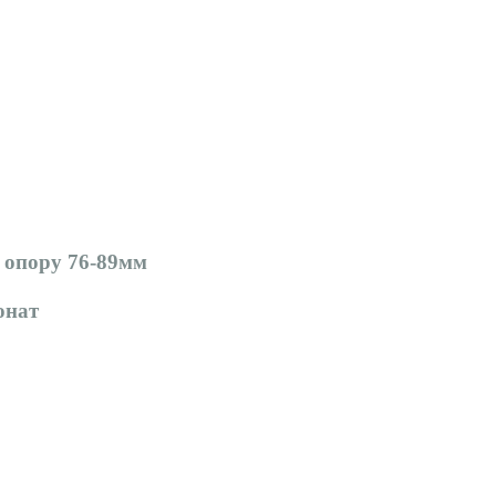
 опору 76-89мм
онат