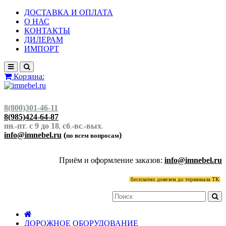
ДОСТАВКА И ОПЛАТА
О НАС
КОНТАКТЫ
ДИЛЕРАМ
ИМПОРТ
Корзина:
8(800)301-46-11
8(985)424-64-87
пн
-пт
с 9 до 18
сб
-вс
-вых
.
.
,
.
.
.
info@imnebel.ru
(
)
по всем вопросам
Приём и оформление заказов:
info@imnebel.ru
бесплатно довезем до терминала ТК
ДОРОЖНОЕ ОБОРУДОВАНИЕ