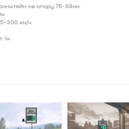
ронштейн на опору 76-89мм
0м
5-300 км/ч
т 1м