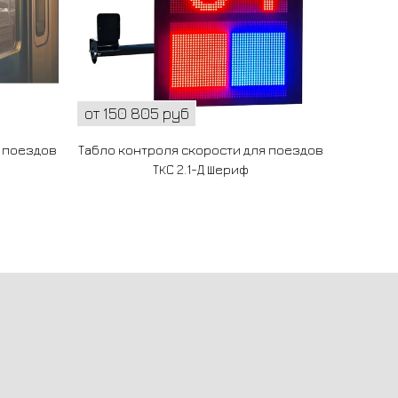
от 150 805 руб
от 136
я поездов
Табло контроля скорости для поездов
Табло к
ТКС 2.1-Д Шериф
ТК