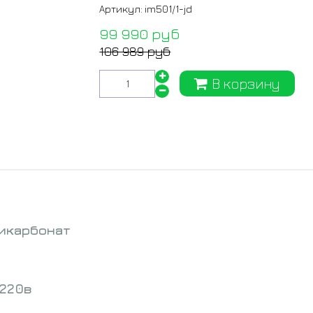
Артикул:
im501/1-jd
99 990 руб
106 989 руб
В корзину
икарбонат
 220в