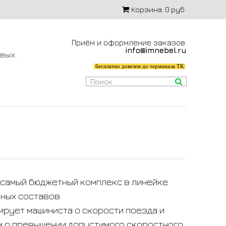
Корзина:
0 руб
Приём и оформление заказов:
info@imnebel.ru
-вых
.
бесплатно довезем до терминала ТК
 самый бюджетный комплекс в линейке
ных составов.
ирует машиниста о скорости поезда и
 о превышении допустимого скоростного