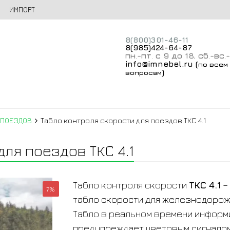
ИМПОРТ
8(800)301-46-11
8(985)424-64-87
пн
-пт
с 9 до 18
сб
-вс
.
.
,
.
.
info@imnebel.ru
(
по всем
)
вопросам
 ПОЕЗДОВ
Табло контроля скорости для поездов ТКС 4.1
ля поездов ТКС 4.1
Табло контроля скорости
ТКС 4.1
–
7%
табло скорости для железнодорож
Табло в реальном времени информ
предупреждает цветовым сигналом