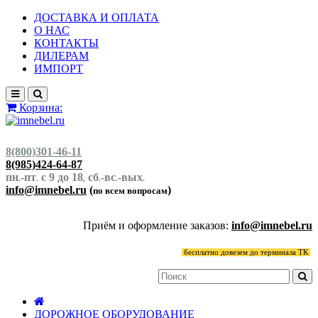
ДОСТАВКА И ОПЛАТА
О НАС
КОНТАКТЫ
ДИЛЕРАМ
ИМПОРТ
Корзина:
8(800)301-46-11
8(985)424-64-87
пн
-пт
с 9 до 18
сб
-вс
-вых
.
.
,
.
.
.
info@imnebel.ru
(
)
по всем вопросам
Приём и оформление заказов:
info@imnebel.ru
бесплатно довезем до терминала ТК
ДОРОЖНОЕ ОБОРУДОВАНИЕ