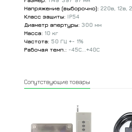
Напряжение (выборочно):
220в, 12в, 
Класс защиты:
IP54
Диаметр апертуры:
300 мм
Масса:
10 кг
Частота:
50 ГЦ +- 1%
Рабочая темп.:
-45С...+40С
Сопутствующие товары