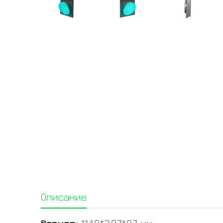
Описание
Размер:
1149*397*97 мм