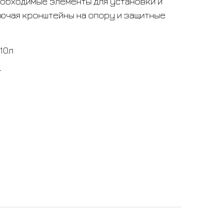
еобходимые элементы для установки и
ючая кронштейны на опору и защитные
10л
г