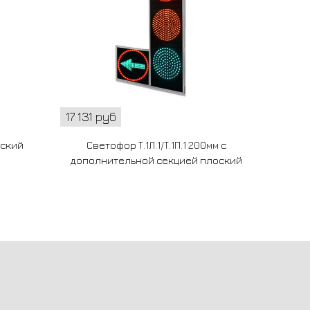
17 131 руб
16 758
оский
Светофор Т.1Л.1/Т.1П.1 200мм с
Светоф
дополнительной секцией плоский