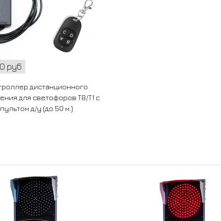
00 руб
троллер дистанционного
ения для светофоров Т8/Т1 с
пультом д/у (до 50 м.)