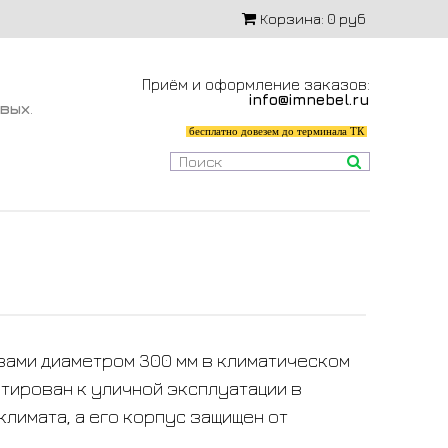
Корзина:
0 руб
Приём и оформление заказов:
info@imnebel.ru
-вых
.
бесплатно довезем до терминала ТК
нзами диаметром 300 мм в климатическом
птирован к уличной эксплуатации в
климата, а его корпус защищен от