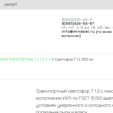
ИМПОРТ
8(800)301-46-11
8(985)424-64-87
пн
-пт
с 9 до 18
сб
-вс
.
.
,
.
.
info@imnebel.ru
(
по всем
)
вопросам
ОРЫ ТРАНСПОРТНЫЕ Т.1, Т.2, Т.3
Светофор Т.1.2 300 мм
Транспортный светофор T 1.2 с ли
исполнении УХЛ1 по ГОСТ 15150 ада
условиях умеренного и холодного 
попадания пыли и влаги.