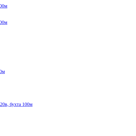
100м
100м
00м
0в, бухта 100м