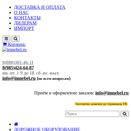
ДОСТАВКА И ОПЛАТА
О НАС
КОНТАКТЫ
ДИЛЕРАМ
ИМПОРТ
Корзина:
8(800)301-46-11
8(985)424-64-87
пн
-пт
с 9 до 18
сб
-вс
-вых
.
.
,
.
.
.
info@imnebel.ru
(
)
по всем вопросам
Приём и оформление заказов:
info@imnebel.ru
бесплатно довезем до терминала ТК
ДОРОЖНОЕ ОБОРУДОВАНИЕ