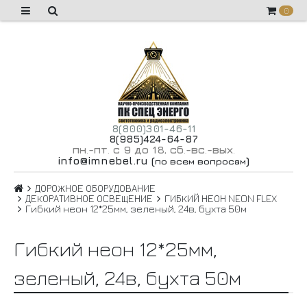
0
8(800)301-46-11
8(985)424-64-87
пн
-пт
с 9 до 18
сб
-вс
-вых
.
.
,
.
.
.
info@imnebel.ru
(
)
по всем вопросам
ДОРОЖНОЕ ОБОРУДОВАНИЕ
ДЕКОРАТИВНОЕ ОСВЕЩЕНИЕ
ГИБКИЙ НЕОН NEON FLEX
Гибкий неон 12*25мм, зеленый, 24в, бухта 50м
Гибкий неон 12*25мм,
зеленый, 24в, бухта 50м