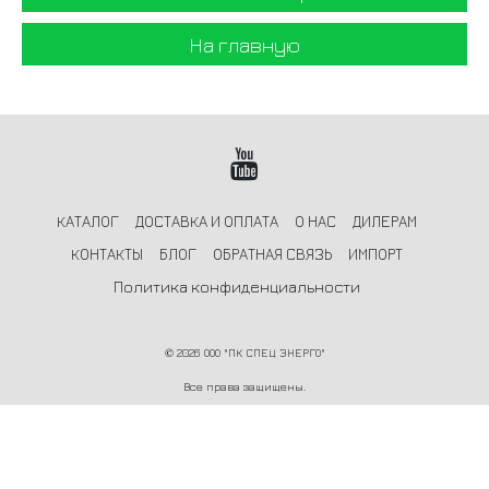
На главную
КАТАЛОГ
ДОСТАВКА И ОПЛАТА
О НАС
ДИЛЕРАМ
КОНТАКТЫ
БЛОГ
ОБРАТНАЯ СВЯЗЬ
ИМПОРТ
Политика конфиденциальности
©
2026 ООО "ПК СПЕЦ ЭНЕРГО"
Все права защищены.
Информация на сайте не является публичной офертой и носит
ознакомительный характер.