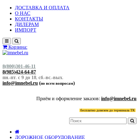
ДОСТАВКА И ОПЛАТА
О НАС
КОНТАКТЫ
ДИЛЕРАМ
ИМПОРТ
Корзина:
8(800)301-46-11
8(985)424-64-87
пн
-пт
с 9 до 18
сб
-вс
-вых
.
.
,
.
.
.
info@imnebel.ru
(
)
по всем вопросам
Приём и оформление заказов:
info@imnebel.ru
бесплатно довезем до терминала ТК
ДОРОЖНОЕ ОБОРУДОВАНИЕ